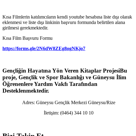
Kısa Filmlerin katılımcıların kendi youtube hesabına liste dışı olarak
eklenmesi ve liste dışı linkinin başvuru formunda belirtilen alana
girilmesi gerekmektedir.
Kısa Film Başvuru Formu
https://forms.gle/2N6dW8ZEg8ogNKjo7
Gençliğin Hayatına Yön Veren Kitaplar Projesi
Bu
proje, Gençlik ve Spor Bakanlığı ve Güneysu İlim
Öğrenenlere Yardım Vakfı Tarafından
Desteklenmektedir.
Adres:
Güneysu Gençlik Merkezi Güneysu/Rize
İletişim:
(0464) 344 10 10
Bizi Takip Et