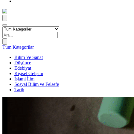
Tüm Kategorilar
Bilim Ve Sanat
Düşünce
Edebiyat
Kişisel Gelişim
İslami İlim
Sosyal Bilim ve Felsefe
Tarih