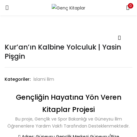
0
LOGIN
Enter your username and password to login.
Kur’an’ın Kalbine Yolculuk | Yasin
Pişgin
Remember me
Kategoriler:
İslami İlim
Login
Gençliğin Hayatına Yön Veren
Lost password?
Kitaplar Projesi
Bu proje, Gençlik ve Spor Bakanlığı ve Güneysu İlim
Öğrenenlere Yardım Vakfı Tarafından Desteklenmektedir.
Adres:
Güneysu Gençlik Merkezi Güneysu/Rize