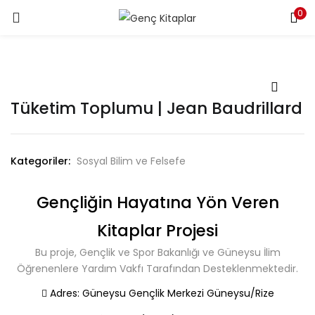
0
LOGIN
Enter your username and password to login.
Tüketim Toplumu | Jean Baudrillard
Kategoriler:
Sosyal Bilim ve Felsefe
Remember me
Gençliğin Hayatına Yön Veren
Login
Kitaplar Projesi
Lost password?
Bu proje, Gençlik ve Spor Bakanlığı ve Güneysu İlim
Öğrenenlere Yardım Vakfı Tarafından Desteklenmektedir.
Adres:
Güneysu Gençlik Merkezi Güneysu/Rize