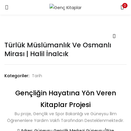
0
LOGIN
Enter your username and password to login.
Türlük Müslümanlık Ve Osmanlı
Mirası | Halil İnalcık
Remember me
Kategoriler:
Tarih
Login
Gençliğin Hayatına Yön Veren
Lost password?
Kitaplar Projesi
Bu proje, Gençlik ve Spor Bakanlığı ve Güneysu İlim
Öğrenenlere Yardım Vakfı Tarafından Desteklenmektedir.
Adres:
Güneysu Gençlik Merkezi Güneysu/Rize