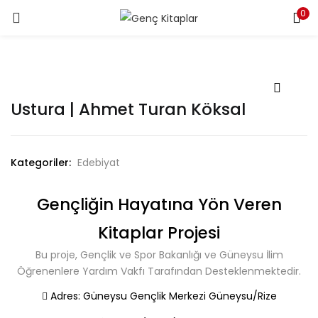
0
LOGIN
Enter your username and password to login.
Ustura | Ahmet Turan Köksal
Kategoriler:
Edebiyat
Remember me
Gençliğin Hayatına Yön Veren
Login
Kitaplar Projesi
Lost password?
Bu proje, Gençlik ve Spor Bakanlığı ve Güneysu İlim
Öğrenenlere Yardım Vakfı Tarafından Desteklenmektedir.
Adres:
Güneysu Gençlik Merkezi Güneysu/Rize