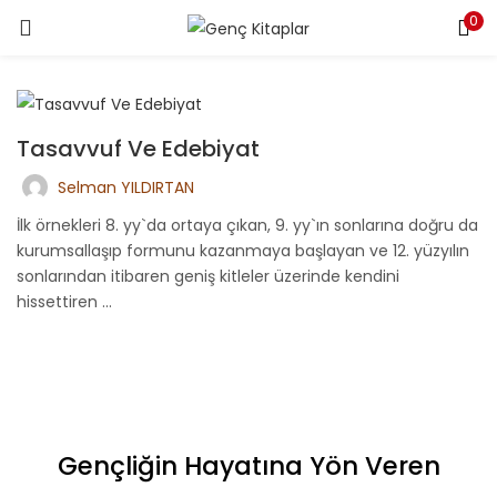
0
LOGIN
Enter your username and password to login.
Tasavvuf Ve Edebiyat
Selman YILDIRTAN
İlk örnekleri 8. yy`da ortaya çıkan, 9. yy`ın sonlarına doğru da
kurumsallaşıp formunu kazanmaya başlayan ve 12. yüzyılın
Remember me
sonlarından itibaren geniş kitleler üzerinde kendini
hissettiren ...
Login
Lost password?
Gençliğin Hayatına Yön Veren