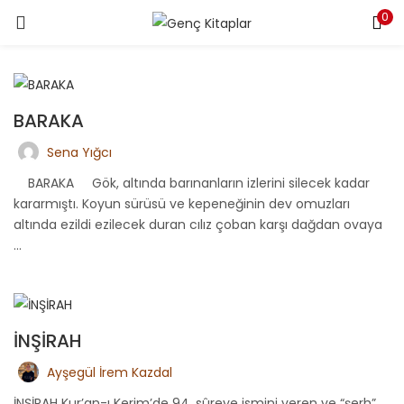
0
LOGIN
Enter your username and password to login.
BARAKA
Sena Yığcı
BARAKA Gök, altında barınanların izlerini silecek kadar
kararmıştı. Koyun sürüsü ve kepeneğinin dev omuzları
Remember me
altında ezildi ezilecek duran cılız çoban karşı dağdan ovaya
...
Login
Lost password?
İNŞİRAH
Ayşegül İrem Kazdal
İNŞİRAH Kur’an-ı Kerim’de 94. sûreye ismini veren ve “şerh”